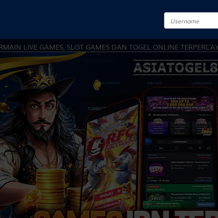
VE GAMES, SLOT GAMES DAN TOGEL ONLINE TERPERCAYA DI IND