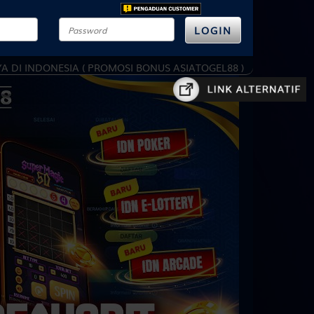
LOGIN
ONESIA ( PROMOSI BONUS ASIATOGEL88 ) INFO LEBIH LANJUT 
LINK SUPERVIP
https://slot.bio/asiatogel8
Link Vip