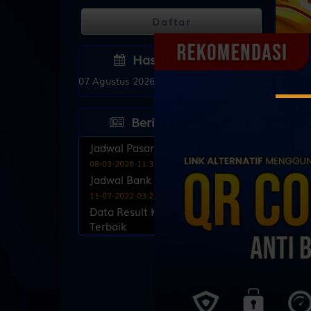
Daftar
Hasil Terakhir
07 Agustus 2026
SEVILLA
Berita Terakhir
8
Ser
8
DEP
Jadwal Pasaran Togel
5
08-03-2026 11:32:22
1
Rata
Jadwal Bank Offline
SOUTHAMPTON
11-07-2022 03:29:29
6
Data Result Keluaran HK
2
Terbaik
8
20-04-2021 08:24:06
3
Result Live Draw Hongkong
Paling Ditunggu
KANSAS
20-04-2021 08:23:48
2
Livedraw HK Tercepat Hari Ini
2