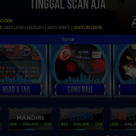
TUTUP